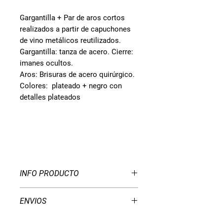
Gargantilla + Par de aros cortos
realizados a partir de capuchones
de vino metálicos reutilizados.
Gargantilla: tanza de acero. Cierre:
imanes ocultos.
Aros: Brisuras de acero quirúrgico.
Colores: plateado + negro con
detalles plateados
INFO PRODUCTO
Conjunto Colección Torrontés®
ENVIOS
*** EDICION LIMITADA ***
CABA - Podés pasar a retirar tu