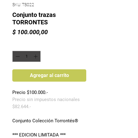
SKU: TS022
Conjunto trazas
TORRONTES
Precio
$ 100.000,00
Cantidad
*
Agregar al carrito
Precio $100.000.-
Precio sin impuestos nacionales
$82.644.-
Conjunto Colección Torrontés®
*** EDICION LIMITADA ***