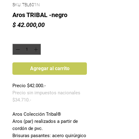
SKU: TBL601N
Aros TRIBAL -negro
Precio
$ 42.000,00
Cantidad
*
Agregar al carrito
Precio $42.000.-
Precio sin impuestos nacionales
$34.710.-
Aros Colección Tribal®
Aros (par) realizados a partir de
cordón de pvc.
Brisuras pasantes: acero quirúrgico